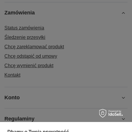
Zamówienia
Status zamówienia
Śledzenie przesyłki
Chcę zareklamować produkt
Chcę odstąpić od umowy
Chcę wymienić produkt
Kontakt
Konto
Regulaminy
Dbamy o Twoją prywatność