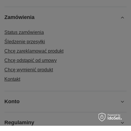
Zamówienia
Status zamówienia
Śledzenie przesyłki
Chcę zareklamować produkt
Chcę odstąpić od umowy
Chcę wymienić produkt
Kontakt
Konto
Regulaminy