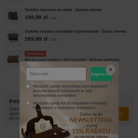
Torebka wizytowa na ramię - Zielona ciemna
199,99 zł
/
szt.
Stylowa torebka crossbody trzykomorowa - Szara ciemna
269,99 zł
/
szt.
PROMOCJA
Marszczona torebka z łańcuszkiem - Różowa pudrowa
161,99 zł
/
szt.
Zapisz się
Najniższa cena z 30 dni przed obniżką:
269,99 zł
-40%
Wyrażam zgodę na przetwarzanie podanych
powyżej danych osobowych w celu
otrzymywania newslettera
Potrzebujesz pomocy? Masz pytania?
Wyrażam zgodę na otrzymywanie informacji
handlowych o wybranych produktach.
Zadaj pytanie a my odpowiemy niezwłocznie,
Zadaj pytanie
najciekawsze pytania i odpowiedzi publikując
dla innych.