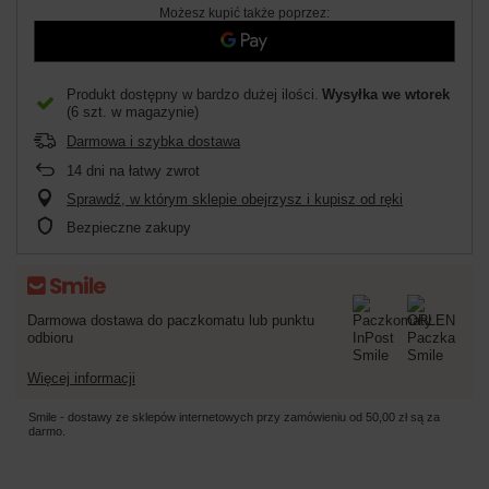
Możesz kupić także poprzez:
Produkt dostępny w bardzo dużej ilości
Wysyłka
we wtorek
(6 szt. w magazynie)
Darmowa i szybka dostawa
14
dni na łatwy zwrot
Sprawdź, w którym sklepie obejrzysz i kupisz od ręki
Bezpieczne zakupy
Darmowa dostawa do paczkomatu lub punktu
odbioru
Więcej informacji
Smile - dostawy ze sklepów internetowych przy zamówieniu od
50,00 zł
są za
darmo.