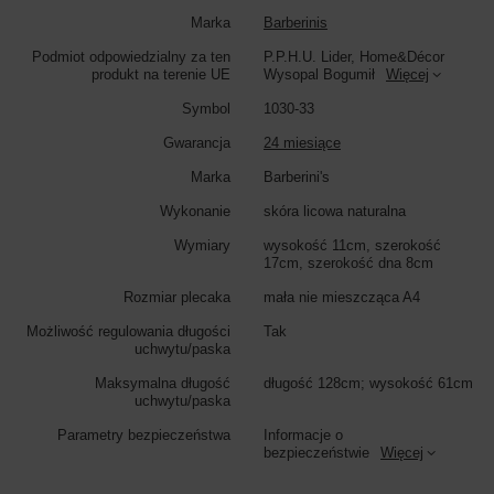
Marka
Barberinis
Podmiot odpowiedzialny za ten
P.P.H.U. Lider, Home&Décor
produkt na terenie UE
Wysopal Bogumił
Więcej
Symbol
1030-33
Gwarancja
24 miesiące
Marka
Barberini's
Wykonanie
skóra licowa naturalna
Wymiary
wysokość 11cm, szerokość
17cm, szerokość dna 8cm
Rozmiar plecaka
mała nie mieszcząca A4
Możliwość regulowania długości
Tak
uchwytu/paska
Maksymalna długość
długość 128cm; wysokość 61cm
uchwytu/paska
Parametry bezpieczeństwa
Informacje o
bezpieczeństwie
Więcej