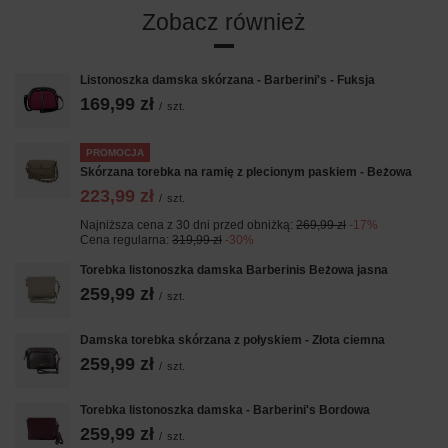
Zobacz również
Listonoszka damska skórzana - Barberini's - Fuksja
169,99 zł
/
szt.
PROMOCJA
Skórzana torebka na ramię z plecionym paskiem - Beżowa
223,99 zł
/
szt.
Najniższa cena z 30 dni przed obniżką:
269,99 zł
-17%
Cena regularna:
319,99 zł
-30%
Torebka listonoszka damska Barberinis Beżowa jasna
259,99 zł
/
szt.
Damska torebka skórzana z połyskiem - Złota ciemna
259,99 zł
/
szt.
Torebka listonoszka damska - Barberini's Bordowa
259,99 zł
/
szt.