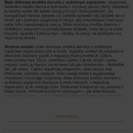
Mała skórzana torebka damska z ozdobnym zapięciem -
elegancka,
niewielka torebka damska wykonana z wysokiej jakości skóry naturalnej
to idealny wybór dla kobiet ceniących styl i funkcjonalność. Jej
kompaktowy rozmiar sprawia, że świetnie sprawdzi się zarówno na co
dzień, jak i podczas wyjątkowych okazji, gdy potrzebujesz mieć przy
sobie tylko najważniejsze rzeczy. Mała skórzana torebka damska z
ozdobnym zapięciem to ponadczasowy dodatek, który łączy w sobie
klasykę, wygodę i kobiecy styl – idealny do pracy, na spotkania czy
wyjścia na miasto.
Wnętrze torebki:
mała skórzana torebka damska z ozdobnym
zapięciem wyposażona jest w krótki, wygodny uchwyt do noszenia w
dłoni oraz dopinany pasek z regulacją (maksymalna dł. 128cm,
maksymalna wys. 61cm, szerokość paska 1,8cm), dzięki czemu
możesz nosić ją również na ramieniu lub jako listonoszkę – dokładnie
tak, jak lubisz. Całość dopełniają eleganckie, złote okucia oraz
efektowne, ozdobne zapięcie, które nadaje torebce wyjątkowego
charakteru i przyciąga spojrzenia. Mała skórzana torebka damska z
ozdobnym zapięciem dostępna w wielu kolorach, z łatwością
dopasujesz ją do swojego stylu. Doskonale komponuje się zarówno z
klasycznymi, minimalistycznymi stylizacjami – jak biała koszula,
marynarka i jeansy – jak i z bardziej kobiecymi zestawami, takimi jak
sukienki, spódnice czy eleganckie płaszcze. Świetnie uzupełni także
wieczorowe stylizacje, dodając im szyku i subtelnej elegancji.
Wymiary torebki:
wysokość 11cm, szerokość 17cm, szerokość dna
Pokaż więcej
8cm
Kolor torebki:
żółty