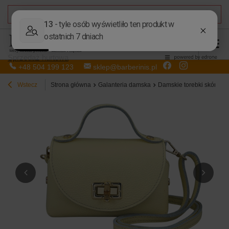
DARMOWA DOSTAWA
od 50,00 zł
Sprzedaż hurtowa
+48 504 199 123
sklep@barberinis.pl
Wstecz
Strona główna
Galanteria damska
Damskie torebki skórzan