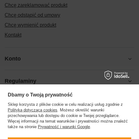
Chcę zareklamować produkt
Chcę odstąpić od umowy
Chcę wymienić produkt
Kontakt
Konto
Regulaminy
Dbamy o Twoją prywatność
Pomoc
Sklep korzysta z plików cookie w celu realizacji usług zgodnie z
Polityką dotyczącą cookies
. Możesz określić warunki
przechowywania lub dostępu do cookie w Twojej przeglądarce.
Więcej informacji na temat warunków i prywatności można znaleźć
także na stronie
Prywatność i warunki Google
.
504199123
sklep@barberinis.pl